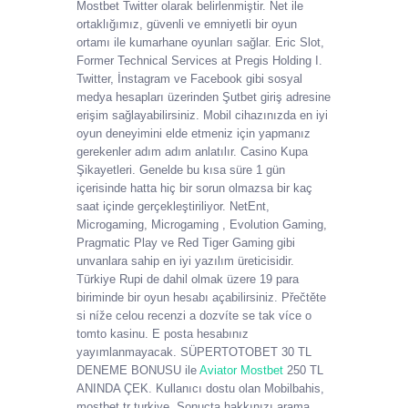
Mostbet Twitter olarak belirlenmiştir. Net ile
ortaklığımız, güvenli ve emniyetli bir oyun
ortamı ile kumarhane oyunları sağlar. Eric Slot,
Former Technical Services at Pregis Holding I.
Twitter, İnstagram ve Facebook gibi sosyal
medya hesapları üzerinden Şutbet giriş adresine
erişim sağlayabilirsiniz. Mobil cihazınızda en iyi
oyun deneyimini elde etmeniz için yapmanız
gerekenler adım adım anlatılır. Casino Kupa
Şikayetleri. Genelde bu kısa süre 1 gün
içerisinde hatta hiç bir sorun olmazsa bir kaç
saat içinde gerçekleştiriliyor. NetEnt,
Microgaming, Microgaming , Evolution Gaming,
Pragmatic Play ve Red Tiger Gaming gibi
unvanlara sahip en iyi yazılım üreticisidir.
Türkiye Rupi de dahil olmak üzere 19 para
biriminde bir oyun hesabı açabilirsiniz. Přečtěte
si níže celou recenzi a dozvíte se tak více o
tomto kasinu. E posta hesabınız
yayımlanmayacak. SÜPERTOTOBET 30 TL
DENEME BONUSU ile
Aviator Mostbet
250 TL
ANINDA ÇEK. Kullanıcı dostu olan Mobilbahis,
mostbet tr turkiye. Sonuçta hakkınızı arama