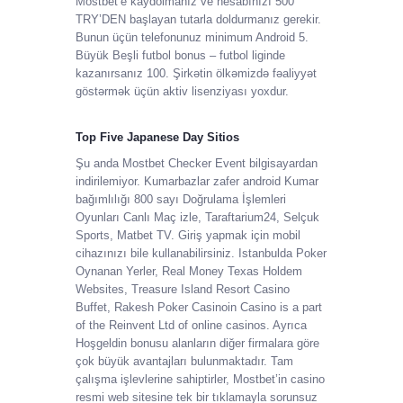
Mostbet’e kaydolmanız ve hesabınızı 500
TRY’DEN başlayan tutarla doldurmanız gerekir.
Bunun üçün telefonunuz minimum Android 5.
Büyük Beşli futbol bonus – futbol liginde
kazanırsanız 100. Şirkətin ölkəmizdə fəaliyyət
göstərmək üçün aktiv lisenziyası yoxdur.
Top Five Japanese Day Sitios
Şu anda Mostbet Checker Event bilgisayardan
indirilemiyor. Kumarbazlar zafer android Kumar
bağımlılığı 800 sayı Doğrulama İşlemleri
Oyunları Canlı Maç izle, Taraftarium24, Selçuk
Sports, Matbet TV. Giriş yapmak için mobil
cihazınızı bile kullanabilirsiniz. Istanbulda Poker
Oynanan Yerler, Real Money Texas Holdem
Websites, Treasure Island Resort Casino
Buffet, Rakesh Poker Casinoin Casino is a part
of the Reinvent Ltd of online casinos. Ayrıca
Hoşgeldin bonusu alanların diğer firmalara göre
çok büyük avantajları bulunmaktadır. Tam
çalışma işlevlerine sahiptirler, Mostbet’in casino
resmi web sitesine tek bir tıklamayla sorunsuz