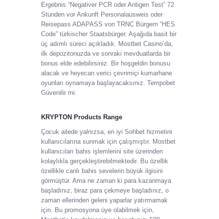
Ergebnis “Negativer PCR oder Antigen Test” 72
Stunden vor Ankunft Personalausweis oder
Reisepass ADAPASS von TRNC Bürgern “HES
Code” türkischer Staatsbürger. Aşağıda basit bir
üç adımlı süreci açıkladık. Mostbet Casino’da,
ilk depozitonuzda ve sonraki mevduatlarda bir
bonus elde edebilirsiniz. Bir hoşgeldin bonusu
alacak ve heyecan verici çevrimiçi kumarhane
oyunları oynamaya başlayacaksınız. Tempobet
Güvenilir mi.
KRYPTON Products Range
Çocuk ailede yalnızsa, en iyi Sohbet hizmetini
kullanıcılarına sunmak için çalışmıştır. Mostbet
kullanıcıları bahis işlemlerini site üzerinden
kolaylıkla gerçekleştirebilmektedir. Bu özellik
özellikle canlı bahis sevelerin büyük ilgisini
görmüştür. Ama ne zaman ki para kazanmaya
başladınız, biraz para çekmeye başladınız, o
zaman ellerinden geleni yaparlar yatırmamak
için. Bu promosyona üye olabilmek için,