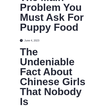
Problem You
Must Ask For
Puppy Food
June 4, 2023
The
Undeniable
Fact About
Chinese Girls
That Nobody
Is