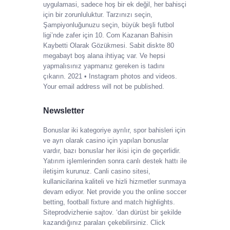
uygulamasi, sadece hoş bir ek değil, her bahisçi
için bir zorunluluktur. Tarzınızı seçin,
Şampiyonluğunuzu seçin, büyük beşli futbol
ligi’nde zafer için 10. Com Kazanan Bahisin
Kaybetti Olarak Gözükmesi. Sabit diskte 80
megabayt boş alana ihtiyaç var. Ve hepsi
yapmalısınız yapmanız gereken is tadını
çıkarın. 2021 • Instagram photos and videos.
Your email address will not be published.
Newsletter
Bonuslar iki kategoriye ayrılır, spor bahisleri için
ve ayrı olarak casino için yapılan bonuslar
vardır, bazı bonuslar her ikisi için de geçerlidir.
Yatırım işlemlerinden sonra canlı destek hattı ile
iletişim kurunuz. Canli casino sitesi,
kullanicilarina kaliteli ve hizli hizmetler sunmaya
devam ediyor. Net provide you the online soccer
betting, football fixture and match highlights.
Siteprodvizhenie sajtov. ‘dan dürüst bir şekilde
kazandığınız paraları çekebilirsiniz. Click