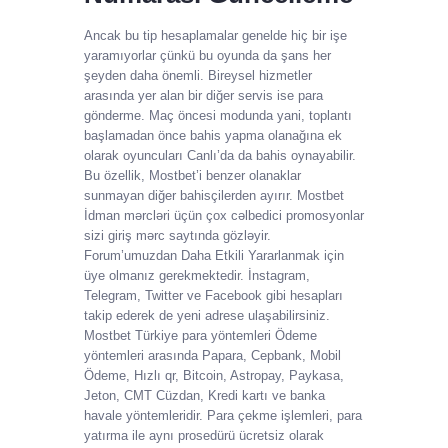
Ancak bu tip hesaplamalar genelde hiç bir işe
yaramıyorlar çünkü bu oyunda da şans her
şeyden daha önemli. Bireysel hizmetler
arasında yer alan bir diğer servis ise para
gönderme. Maç öncesi modunda yani, toplantı
başlamadan önce bahis yapma olanağına ek
olarak oyuncuları Canlı’da da bahis oynayabilir.
Bu özellik, Mostbet’i benzer olanaklar
sunmayan diğer bahisçilerden ayırır. Mostbet
İdman mərcləri üçün çox cəlbedici promosyonlar
sizi giriş mərc saytında gözləyir.
Forum’umuzdan Daha Etkili Yararlanmak için
üye olmanız gerekmektedir. İnstagram,
Telegram, Twitter ve Facebook gibi hesapları
takip ederek de yeni adrese ulaşabilirsiniz.
Mostbet Türkiye para yöntemleri Ödeme
yöntemleri arasında Papara, Cepbank, Mobil
Ödeme, Hızlı qr, Bitcoin, Astropay, Paykasa,
Jeton, CMT Cüzdan, Kredi kartı ve banka
havale yöntemleridir. Para çekme işlemleri, para
yatırma ile aynı prosedürü ücretsiz olarak