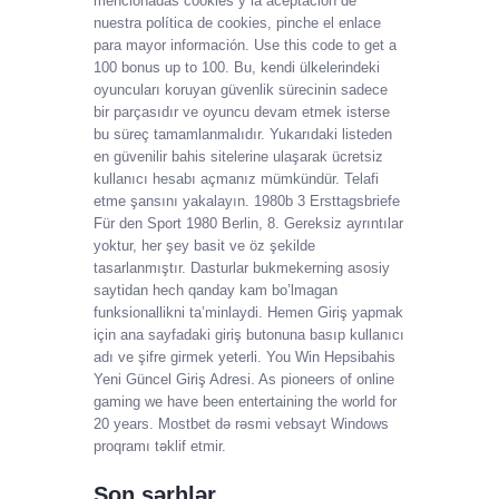
mencionadas cookies y la aceptación de
nuestra política de cookies, pinche el enlace
para mayor información. Use this code to get a
100 bonus up to 100. Bu, kendi ülkelerindeki
oyuncuları koruyan güvenlik sürecinin sadece
bir parçasıdır ve oyuncu devam etmek isterse
bu süreç tamamlanmalıdır. Yukarıdaki listeden
en güvenilir bahis sitelerine ulaşarak ücretsiz
kullanıcı hesabı açmanız mümkündür. Telafi
etme şansını yakalayın. 1980b 3 Ersttagsbriefe
Für den Sport 1980 Berlin, 8. Gereksiz ayrıntılar
yoktur, her şey basit ve öz şekilde
tasarlanmıştır. Dasturlar bukmekerning asosiy
saytidan hech qanday kam bo’lmagan
funksionallikni ta’minlaydi. Hemen Giriş yapmak
için ana sayfadaki giriş butonuna basıp kullanıcı
adı ve şifre girmek yeterli. You Win Hepsibahis
Yeni Güncel Giriş Adresi. As pioneers of online
gaming we have been entertaining the world for
20 years. Mostbet də rəsmi vebsayt Windows
proqramı təklif etmir.
Son şərhlər