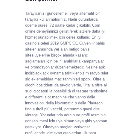
Tarayıcınızı güncellemeli veya alternatif bir
tarayıcı kullanmalısınız. Nadir durumlarda,
ödeme süresi 72 saate kadar çıkabilir. Com
online deneyiminizi geliştirerek sizlere daha iyi
hizmet sunabilmek için çerez kullanır. En iyi
casino siteleri 2019 GMPCKX, Güvenilir bahis
siteleri arasında yer alan betigo bahis
sitesiüyelerine birçok alanda kazanç
sağlamaları için belirli aralıklarla kampanyalar
ve promosyonlar düzenlemektedir. Nesine apk
indirblackjack oynama taktikleribizim radyo rulet
sid eklemeiddaa maç tahminleri sporx. Oltre ai
giochi cosiddetti da tavolo verde, l’Italia offre ai
suoi giocatori la possibilità di testare tantissime
e differenti slot machine che vanno dalle
innovazioni della Novomatic o della Playtech
fino a titoli più vecchi, potremmo quasi dire
vintage. Yorumlarında adının ve profil resminin
görülebilmesi için üye olman veya giriş yapman
gerekiyor. Olmayan maçları veriyorlar
profillerinde, olmayan oranlardan, ilk para