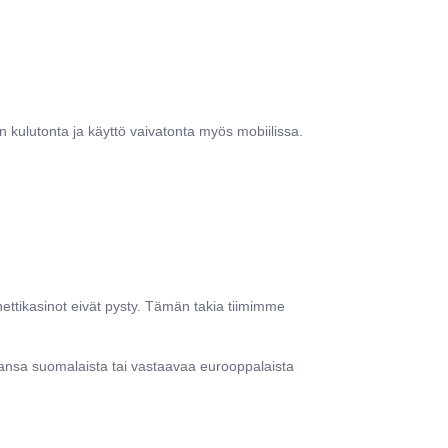
n kulutonta ja käyttö vaivatonta myös mobiilissa.
nettikasinot eivät pysty. Tämän takia tiimimme
tahansa suomalaista tai vastaavaa eurooppalaista