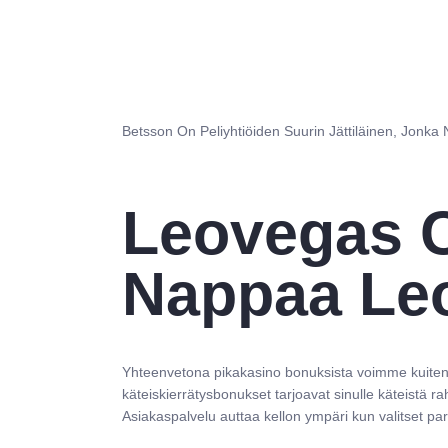
Betsson On Peliyhtiöiden Suurin Jättiläinen, Jonka 
Leovegas C
Nappaa Leo
Yhteenvetona pikakasino bonuksista voimme kuitenki
käteiskierrätysbonukset tarjoavat sinulle käteistä ra
Asiakaspalvelu auttaa kellon ympäri kun valitset parh