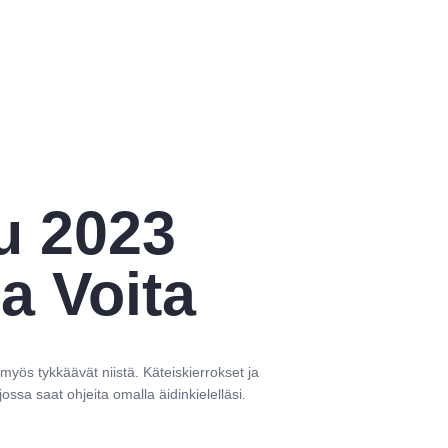
u 2023
a Voita
yös tykkäävät niistä. Käteiskierrokset ja
ossa saat ohjeita omalla äidinkielelläsi.