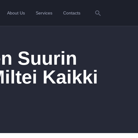
About Us
Services
Contacts
en Suurin
iltei Kaikki