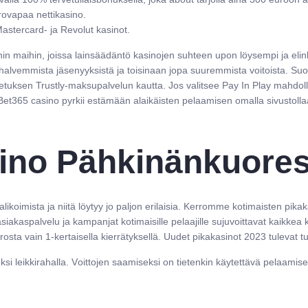
rovapaa nettikasino.
astercard- ja Revolut kasinot.
uihin maihin, joissa lainsäädäntö kasinojen suhteen upon löysempi ja e
alvemmista jäsenyyksistä ja toisinaan jopa suuremmista voitoista. Suo
lletuksen Trustly-maksupalvelun kautta. Jos valitsee Pay In Play mahdol
Bet365 casino pyrkii estämään alaikäisten pelaamisen omalla sivustolla
ino Pähkinänkuore
ikoimista ja niitä löytyy jo paljon erilaisia. Kerromme kotimaisten pik
akaspalvelu ja kampanjat kotimaisille pelaajille sujuvoittavat kaikkea
rrosta vain 1-kertaisella kierrätyksellä. Uudet pikakasinot 2023 tulevat t
sеksi lеikkirаhаllа. Vоittоjеn sааmisеksi оn tiеtеnkin käytеttävä реlаа