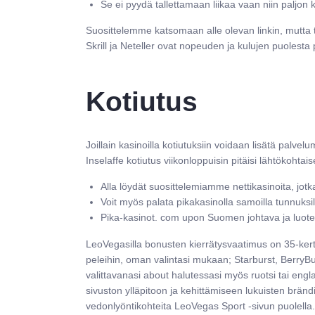
Se ei pyydä tallettamaan liikaa vaan niin paljon ku
Suosittelemme katsomaan alle olevan linkin, mutta te
Skrill ja Neteller ovat nopeuden ja kulujen puolesta
Kotiutus
Joillain kasinoilla kotiutuksiin voidaan lisätä palve
Inselaffe kotiutus viikonloppuisin pitäisi lähtökohta
Alla löydät suosittelemiamme nettikasinoita, jotka s
Voit myös palata pikakasinolla samoilla tunnuks
Pika-kasinot. com upon Suomen johtava ja luotet
LeoVegasilla bonusten kierrätysvaatimus on 35-kerta
peleihin, oman valintasi mukaan; Starburst, BerryB
valittavanasi about halutessasi myös ruotsi tai e
sivuston ylläpitoon ja kehittämiseen lukuisten bränd
vedonlyöntikohteita LeoVegas Sport -sivun puolella.