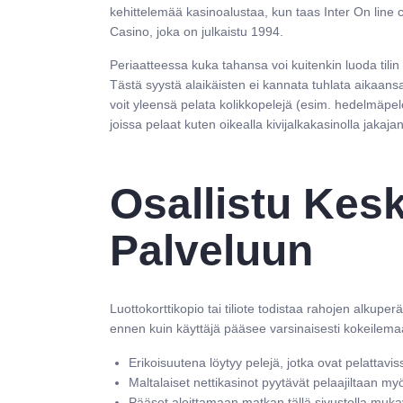
kehittelemää kasinoalustaa, kun taas Inter On line
Casino, joka on julkaistu 1994.
Periaatteessa kuka tahansa voi kuitenkin luoda tilin 
Tästä syystä alaikäisten ei kannata tuhlata aikaansa 
voit yleensä pelata kolikkopelejä (esim. hedelmäpelej
joissa pelaat kuten oikealla kivijalkakasinolla jakaja
Osallistu Kesk
Palveluun
Luottokorttikopio tai tiliote todistaa rahojen alkuperä
ennen kuin käyttäjä pääsee varsinaisesti kokeilema
Erikoisuutena löytyy pelejä, jotka ovat pelattavi
Maltalaiset nettikasinot pyytävät pelaajiltaan m
Pääset aloittamaan matkan tällä sivustolla mukav