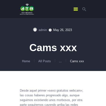
admin
May 26, 2023
HOME
ABOUT US
Cams xxx
SERVICES
CONTACTS
Home
All Posts
...
Cams xxx
Desde aquel primer «sexo gratuitos webcam»,
las cosas haberes progresado algo, aunque
seguimos existiendo unos morbosos, por otra
parte seguiremos cayendo arriba las redes