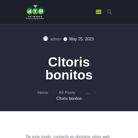
admin
May 25, 2023
HOME
ABOUT US
Cltoris
SERVICES
bonitos
CONTACTS
Home
All Posts
...
Cltoris bonitos
De este modo, contactó en distintos sitios web,