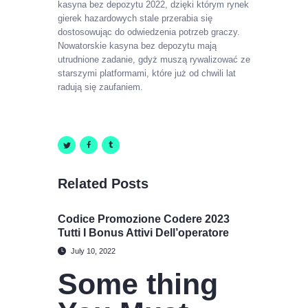
kasyna bez depozytu 2022, dzięki którym rynek
gierek hazardowych stale przerabia się
dostosowując do odwiedzenia potrzeb graczy.
Nowatorskie kasyna bez depozytu mają
utrudnione zadanie, gdyż muszą rywalizować ze
starszymi platformami, które już od chwili lat
radują się zaufaniem.
Related Posts
Codice Promozione Codere 2023
Tutti I Bonus Attivi Dell’operatore
July 10, 2022
Some thing