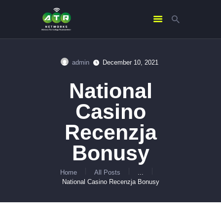
admin
December 10, 2021
HOME
National
ABOUT US
SERVICES
Casino
CONTACTS
Recenzja
Bonusy
Home
All Posts
...
National Casino Recenzja Bonusy