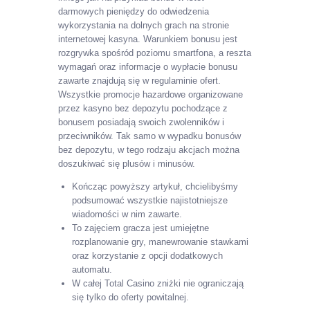
darmowych pieniędzy do odwiedzenia
wykorzystania na dolnych grach na stronie
internetowej kasyna. Warunkiem bonusu jest
rozgrywka spośród poziomu smartfona, a reszta
wymagań oraz informacje o wypłacie bonusu
zawarte znajdują się w regulaminie ofert.
Wszystkie promocje hazardowe organizowane
przez kasyno bez depozytu pochodzące z
bonusem posiadają swoich zwolenników i
przeciwników. Tak samo w wypadku bonusów
bez depozytu, w tego rodzaju akcjach można
doszukiwać się plusów i minusów.
Kończąc powyższy artykuł, chcielibyśmy
podsumować wszystkie najistotniejsze
wiadomości w nim zawarte.
To zajęciem gracza jest umiejętne
rozplanowanie gry, manewrowanie stawkami
oraz korzystanie z opcji dodatkowych
automatu.
W całej Total Casino zniżki nie ograniczają
się tylko do oferty powitalnej.