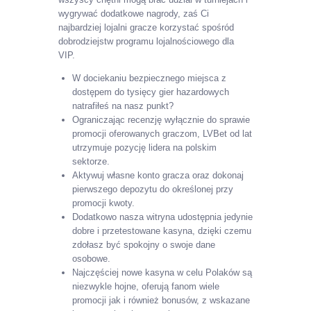
wygrywać dodatkowe nagrody, zaś Ci
najbardziej lojalni gracze korzystać spośród
dobrodziejstw programu lojalnościowego dla
VIP.
W dociekaniu bezpiecznego miejsca z
dostępem do tysięcy gier hazardowych
natrafiłeś na nasz punkt?
Ograniczając recenzję wyłącznie do sprawie
promocji oferowanych graczom, LVBet od lat
utrzymuje pozycję lidera na polskim
sektorze.
Aktywuj własne konto gracza oraz dokonaj
pierwszego depozytu do określonej przy
promocji kwoty.
Dodatkowo nasza witryna udostępnia jedynie
dobre i przetestowane kasyna, dzięki czemu
zdołasz być spokojny o swoje dane
osobowe.
Najczęściej nowe kasyna w celu Polaków są
niezwykle hojne, oferują fanom wiele
promocji jak i również bonusów, z wskazane