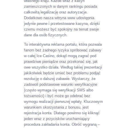
własnego kraju. Każde wraz z kasyn
zamieszczonych w danym rankingu posiada
całkowitą legalizację oraz autoryzacje.
Dodatkowo nasza witryna www udostępnia
jedynie pewne i przetestowane kasyna, dzięki
czemu możesz być spokojny na temat swoje
dane dla osób fizycznych.
To interaktywna reklama portalu, która pozwala
fanom beż żadnego ryzyka spróbować zabawy
w całej Ice Casino, dokąd mogą zagrać pod
prawdziwe pieniądze oraz przekonać się, jak
owe wszystko działa. Według takiej prezentacji
jakikolwiek będzie umieć bez problemu podjąć
rezolucję o dalszej zabawie. Wystarczy, że
zadowoli podstawowe warunki weryfikacyjne
(często wymaga się weryfikacji SMS albo
tożsamości) i być może go odebrać bez
wymogu realizacji pierwszej wpłaty. Kluczowym
warunkiem skorzystania z bonusu, jest
rejestracja konta. Dlatego powinno się kliknąć
jeden wraz z przycisków uruchamiający
procedura zakładania konta. Obróć wygraną –