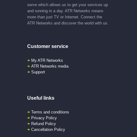
serve which allows us to get your services up
and running in a day. ATR Networks means
more than just TV or Internet. Connect the
ATR Networks and discover the world with us.
Customer service
My ATR Networks
ATR Networks media
Support
Useful links
Terms and conditions
Privacy Policy
Refund Policy
Cancellation Policy