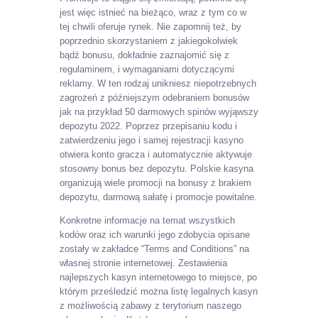
jest więc istnieć na bieżąco, wraz z tym co w
tej chwili oferuje rynek. Nie zapomnij też, by
poprzednio skorzystaniem z jakiegokolwiek
bądź bonusu, dokładnie zaznajomić się z
regulaminem, i wymaganiami dotyczącymi
reklamy. W ten rodzaj unikniesz niepotrzebnych
zagrożeń z późniejszym odebraniem bonusów
jak na przykład 50 darmowych spinów wyjąwszy
depozytu 2022. Poprzez przepisaniu kodu i
zatwierdzeniu jego i samej rejestracji kasyno
otwiera konto gracza i automatycznie aktywuje
stosowny bonus bez depozytu. Polskie kasyna
organizują wiele promocji na bonusy z brakiem
depozytu, darmową sałatę i promocje powitalne.
Konkretne informacje na temat wszystkich
kodów oraz ich warunki jego zdobycia opisane
zostały w zakładce “Terms and Conditions” na
własnej stronie internetowej. Zestawienia
najlepszych kasyn internetowego to miejsce, po
którym prześledzić można listę legalnych kasyn
z możliwością zabawy z terytorium naszego