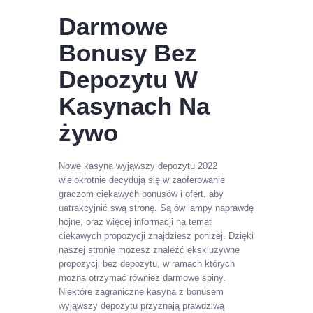
Darmowe
Bonusy Bez
Depozytu W
Kasynach Na
żywo
Nowe kasyna wyjąwszy depozytu 2022
wielokrotnie decydują się w zaoferowanie
graczom ciekawych bonusów i ofert, aby
uatrakcyjnić swą stronę. Są ów lampy naprawdę
hojne, oraz więcej informacji na temat
ciekawych propozycji znajdziesz poniżej. Dzięki
naszej stronie możesz znaleźć ekskluzywne
propozycji bez depozytu, w ramach których
można otrzymać również darmowe spiny.
Niektóre zagraniczne kasyna z bonusem
wyjąwszy depozytu przyznają prawdziwą