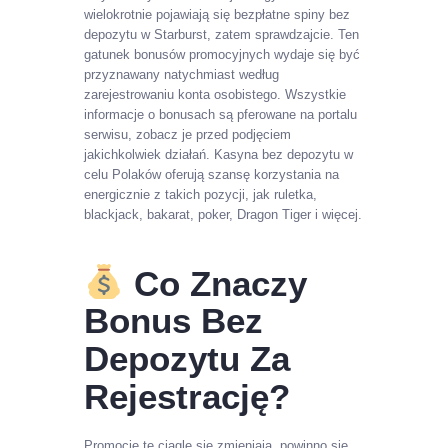
wielokrotnie pojawiają się bezpłatne spiny bez
depozytu w Starburst, zatem sprawdzajcie. Ten
gatunek bonusów promocyjnych wydaje się być
przyznawany natychmiast według
zarejestrowaniu konta osobistego. Wszystkie
informacje o bonusach są pferowane na portalu
serwisu, zobacz je przed podjęciem
jakichkolwiek działań. Kasyna bez depozytu w
celu Polaków oferują szansę korzystania na
energicznie z takich pozycji, jak ruletka,
blackjack, bakarat, poker, Dragon Tiger i więcej.
Co Znaczy
Bonus Bez
Depozytu Za
Rejestrację?
Promocje te ciągle się zmieniają, powinno się