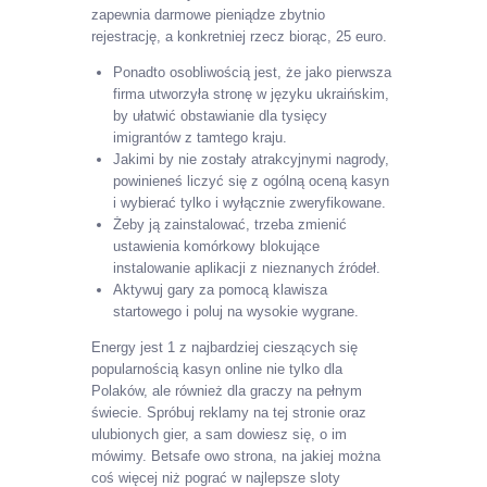
zapewnia darmowe pieniądze zbytnio
rejestrację, a konkretniej rzecz biorąc, 25 euro.
Ponadto osobliwością jest, że jako pierwsza
firma utworzyła stronę w języku ukraińskim,
by ułatwić obstawianie dla tysięcy
imigrantów z tamtego kraju.
Jakimi by nie zostały atrakcyjnymi nagrody,
powinieneś liczyć się z ogólną oceną kasyn
i wybierać tylko i wyłącznie zweryfikowane.
Żeby ją zainstalować, trzeba zmienić
ustawienia komórkowy blokujące
instalowanie aplikacji z nieznanych źródeł.
Aktywuj gary za pomocą klawisza
startowego i poluj na wysokie wygrane.
Energy jest 1 z najbardziej cieszących się
popularnością kasyn online nie tylko dla
Polaków, ale również dla graczy na pełnym
świecie. Spróbuj reklamy na tej stronie oraz
ulubionych gier, a sam dowiesz się, o im
mówimy. Betsafe owo strona, na jakiej można
coś więcej niż pograć w najlepsze sloty