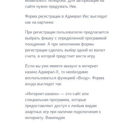
мобильного телефона. Для авторизации на
сайте нужно придумать Ник.
Форма регистрации в Адмирал Икс выглядит
как на картинке:
При регистрации пользователю предлагается
выбрать фишку с определенной программой
поощрения. А при заполнении формы
регистрации сделать выбор одной из валют
счета, в которой предстоит вести игру.
Если вы уже имеете аккаунт в интернет
казино Адмирал-Х, то необходимо
воспользоваться функцией «Вход». Форма
входа выглядит так:
«Интернет-казино» — это сайт или
специальная программа, которые
предоставляют доступ к любым видам
азартных игр при наличии подключения к
интернету. Википедия