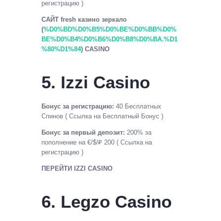
регистрацию )
САЙТ fresh казино зеркало
(
%D0%BD%D0%B5%D0%BE%D0%BB%D0%
BE%D0%B4%D0%B6%D0%B8%D0%BA.%D1
%80%D1%84
) CASINO
5. Izzi Casino
Бонус за регистрацию:
40 Бесплатных
Спинов ( Ссылка на Бесплатный Бонус )
Бонус за первый депозит:
200% за
пополнение на €/$/₽ 200 ( Ссылка на
регистрацию )
ПЕРЕЙТИ IZZI CASINO
6. Legzo Casino