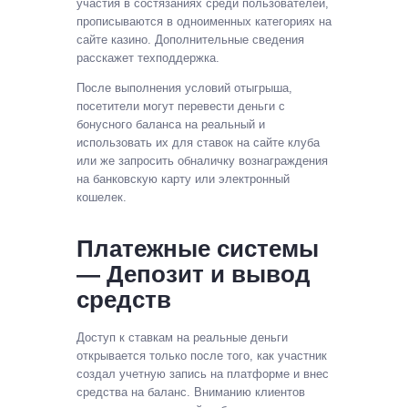
участия в состязаниях среди пользователей,
прописываются в одноименных категориях на
сайте казино. Дополнительные сведения
расскажет техподдержка.
После выполнения условий отыгрыша,
посетители могут перевести деньги с
бонусного баланса на реальный и
использовать их для ставок на сайте клуба
или же запросить обналичку вознаграждения
на банковскую карту или электронный
кошелек.
Платежные системы
— Депозит и вывод
средств
Доступ к ставкам на реальные деньги
открывается только после того, как участник
создал учетную запись на платформе и внес
средства на баланс. Вниманию клиентов