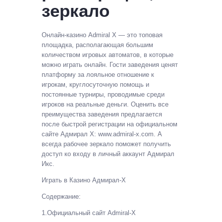
зеркало
Онлайн-казино Admiral X — это топовая
площадка, располагающая большим
количеством игровых автоматов, в которые
можно играть онлайн. Гости заведения ценят
платформу за лояльное отношение к
игрокам, круглосуточную помощь и
постоянные турниры, проводимые среди
игроков на реальные деньги. Оценить все
преимущества заведения предлагается
после быстрой регистрации на официальном
сайте Адмирал Х: www.admiral-x.com. А
всегда рабочее зеркало поможет получить
доступ ко входу в личный аккаунт Адмирал
Икс.
Играть в Казино Адмирал-Х
Содержание:
1.Официальный сайт Admiral-X