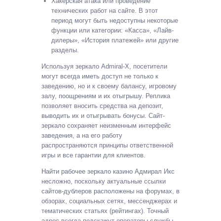
Хакерская атака или проведение
технических работ на сайте. В этот
период могут быть недоступны некоторые
функции или категории: «Касса», «Лайв-
дилеры», «История платежей» или другие
разделы.
Используя зеркало Admiral-X, посетители
могут всегда иметь доступ не только к
заведению, но и к своему балансу, игровому
залу, поощрениям и их отыгрышу. Реплика
позволяет вносить средства на депозит,
выводить их и отыгрывать бонусы. Сайт-
зеркало сохраняет неизменным интерфейс
заведения, а на его работу
распространяются принципы ответственной
игры и все гарантии для клиентов.
Найти рабочее зеркало казино Адмирал Икс
несложно, поскольку актуальные ссылки
сайтов-дублеров расположены на форумах, в
обзорах, социальных сетях, мессенджерах и
тематических статьях (рейтингах). Точный
адрес всегда подскажут операторы службы