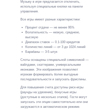
Музыку в игре предлагается отключить,
используя специальные кнопки на панели
управления.
Все игры имеют разные характеристики:
Процент отдачи — не менее 95%
Волатильность — низкую, среднюю,
высокую
Диапазон ставок — 0.1-100 кредитов
Количество линий — от 3 до 1024 линий
Барабаны — 3-5 штук
Слоты оснащены специальной символикой —
вайлдами, скаттерами, универсальными
иконками. Эти изображения позволяют
игрокам формировать более выгодные
последовательности и запускать фриспины.
Для повышения счета доступны риск-игры
(раунды на удвоение), бонусные игры
(доступные в несколько этапов). Гости могут
запускать эти опции самостоятельно или они
загружаются в автоматическом режиме.