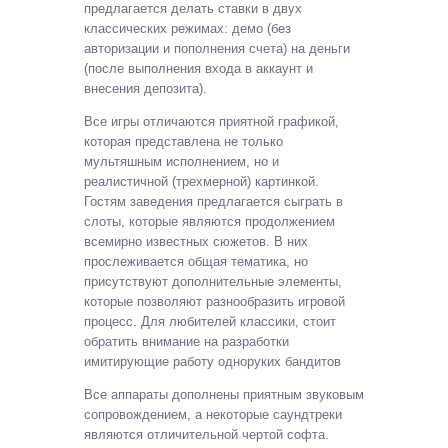
предлагается делать ставки в двух
классических режимах: демо (без
авторизации и пополнения счета) на деньги
(после выполнения входа в аккаунт и
внесения депозита).
Все игры отличаются приятной графикой,
которая представлена не только
мультяшным исполнением, но и
реалистичной (трехмерной) картинкой.
Гостям заведения предлагается сыграть в
слоты, которые являются продолжением
всемирно известных сюжетов. В них
прослеживается общая тематика, но
присутствуют дополнительные элементы,
которые позволяют разнообразить игровой
процесс. Для любителей классики, стоит
обратить внимание на разработки
имитирующие работу одноруких бандитов
Все аппараты дополнены приятным звуковым
сопровождением, а некоторые саундтреки
являются отличительной чертой софта.