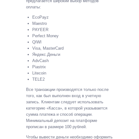
предлагается широкий выбор методов
оплаты:
EcoPayz
Maestro
PAYEER
Perfect Money
QIWI
Visa, MasterCard
Яндекс.Деньги
AdvCash
Piastrix
Litecoin
TELE2
Все транзакции производятся только после
того, как был выполнен вход в учетную
запись. Клиентам следует использовать
категорию «Касса», в которой указывается
сумма платежа и способ операции.
Минимальный депозит на платформе
прописан в размере 100 рублей.
Чтобы вывести деньги необходимо оформить