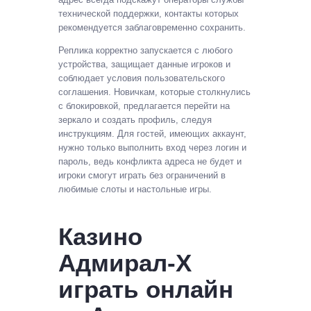
технической поддержки, контакты которых
рекомендуется заблаговременно сохранить.
Реплика корректно запускается с любого
устройства, защищает данные игроков и
соблюдает условия пользовательского
соглашения. Новичкам, которые столкнулись
с блокировкой, предлагается перейти на
зеркало и создать профиль, следуя
инструкциям. Для гостей, имеющих аккаунт,
нужно только выполнить вход через логин и
пароль, ведь конфликта адреса не будет и
игроки смогут играть без ограничений в
любимые слоты и настольные игры.
Казино
Адмирал-Х
играть онлайн