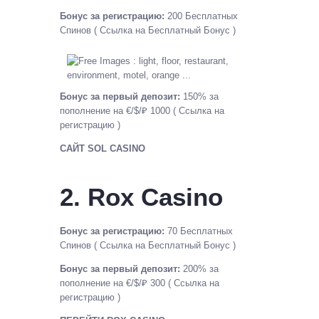
Бонус за регистрацию:
200 Бесплатных
Спинов ( Ссылка на Бесплатный Бонус )
Бонус за первый депозит:
150% за
пополнение на €/$/₽ 1000 ( Ссылка на
регистрацию )
САЙТ SOL CASINO
2. Rox Casino
Бонус за регистрацию:
70 Бесплатных
Спинов ( Ссылка на Бесплатный Бонус )
Бонус за первый депозит:
200% за
пополнение на €/$/₽ 300 ( Ссылка на
регистрацию )