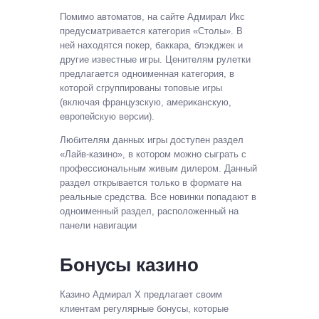
Помимо автоматов, на сайте Адмирал Икс
предусматривается категория «Столы». В
ней находятся покер, баккара, блэкджек и
другие известные игры. Ценителям рулетки
предлагается одноименная категория, в
которой сгруппированы топовые игры
(включая французскую, американскую,
европейскую версии).
Любителям данных игры доступен раздел
«Лайв-казино», в котором можно сыграть с
профессиональным живым дилером. Данный
раздел открывается только в формате на
реальные средства. Все новинки попадают в
одноименный раздел, расположенный на
панели навигации
Бонусы казино
Казино Адмирал Х предлагает своим
клиентам регулярные бонусы, которые