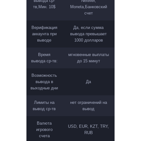
вывода ср-
Neteller,
тв,Мин. 10$
Moneta,Банковский
счет
Верификация
Да, если сумма
аккаунта при
вывода превышает
выводе
1000 долларов
Время
мгновенные выплаты
вывода ср-тв:
до 15 минут
Возможность
вывода в
Да
выходные дни
Лимиты на
нет ограничений на
вывод ср-тв
вывод
Валюта
USD, EUR, KZT, TRY,
игрового
RUB
счета