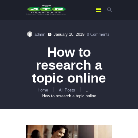
admin
January 10, 2019
0
Comments
HOME
ABOUT US
How to
SERVICES
research a
CONTACTS
topic online
Home
All Posts
...
How to research a topic online