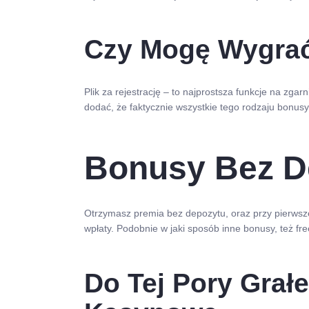
Czy Mogę Wygrać
Plik za rejestrację – to najprostsza funkcje na zg
dodać, że faktycznie wszystkie tego rodzaju bonusy
Bonusy Bez D
Otrzymasz premia bez depozytu, oraz przy pierwsz
wpłaty. Podobnie w jaki sposób inne bonusy, też free
Do Tej Pory Gra