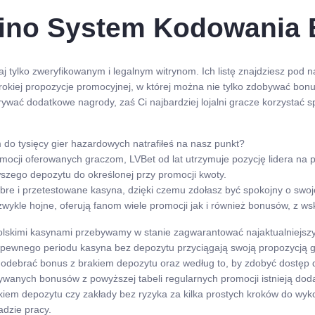
asino System Kodowani
j tylko zweryfikowanym i legalnym witrynom. Ich listę znajdziesz pod na
okiej propozycje promocyjnej, w której można nie tylko zdobywać bonu
rywać dodatkowe nagrody, zaś Ci najbardziej lojalni gracze korzystać 
do tysięcy gier hazardowych natrafiłeś na nasz punkt?
mocji oferowanych graczom, LVBet od lat utrzymuje pozycję lidera na p
szego depozytu do określonej przy promocji kwoty.
bre i przetestowane kasyna, dzięki czemu zdołasz być spokojny o swo
ykle hojne, oferują fanom wiele promocji jak i również bonusów, z wsk
olskimi kasynami przebywamy w stanie zagwarantować najaktualniejsz
pewnego periodu kasyna bez depozytu przyciągają swoją propozycją g
y odebrać bonus z brakiem depozytu oraz według to, by zdobyć dostęp 
ywanych bonusów z powyższej tabeli regularnych promocji istnieją do
kiem depozytu czy zakłady bez ryzyka za kilka prostych kroków do wyk
dzie pracy.