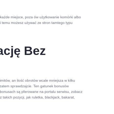
każde miejsce, poza ów użytkowanie komórki albo
ęki temu możesz używać ze stron tamtego typu
ację Bez
itów, an ilość obrotów wcale mniejsza w kilku
t, zatem sprawdzajcie. Ten gatunek bonusów
 bonusach są pferowane na portalu serwisu, zobacz
akich pozycji, jak ruletka, blackjack, bakarat,