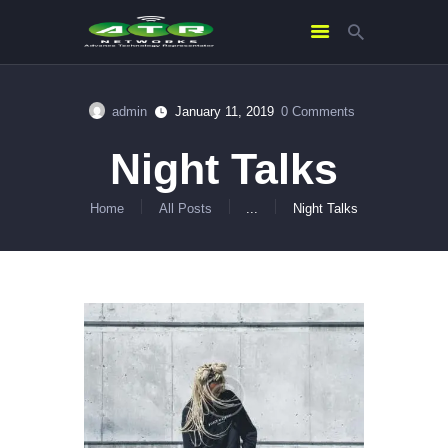
admin
January 11, 2019
0
Comments
HOME
ABOUT US
Night Talks
SERVICES
Home
All Posts
...
Night Talks
CONTACTS