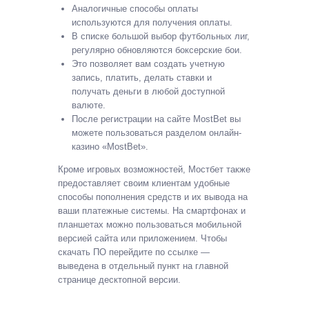
Аналогичные способы оплаты
используются для получения оплаты.
В списке большой выбор футбольных лиг,
регулярно обновляются боксерские бои.
Это позволяет вам создать учетную
запись, платить, делать ставки и
получать деньги в любой доступной
валюте.
После регистрации на сайте MostBet вы
можете пользоваться разделом онлайн-
казино «MostBet».
Кроме игровых возможностей, Мостбет также
предоставляет своим клиентам удобные
способы пополнения средств и их вывода на
ваши платежные системы. На смартфонах и
планшетах можно пользоваться мобильной
версией сайта или приложением. Чтобы
скачать ПО перейдите по ссылке —
выведена в отдельный пункт на главной
странице десктопной версии.