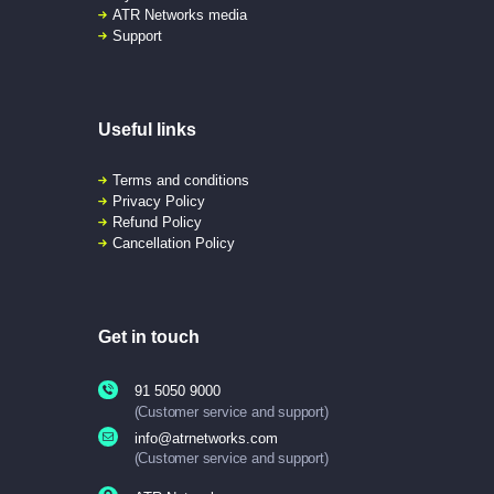
ATR Networks media
Support
Useful links
Terms and conditions
Privacy Policy
Refund Policy
Cancellation Policy
Get in touch
91 5050 9000
(Customer service and support)
info@atrnetworks.com
(Customer service and support)