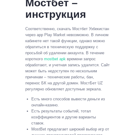
Мостбет –
инструкция
Соответственно, скачать Мостбет Узбекистан
через app Play Market невозможно. В личном
кабинете нет такой функции, однако можно
обратиться в техническую поддержку с
просьбой об удалении аккаунта. В течение
короткого
mostbet apk
времени запрос
обработают, и учетная запись удалится. Сайт
может быть недоступен по нескольким
причинам – технические работы, бан,
перенос БК на другой домен. МостБет UZ
регулярно обновляет доступные зеркала.
Есть много способов вывести деньги из
онлайн-казино.
Есть результаты событий, тотал
коэффициентов и другие варианты
ставок.
MostBet предлагает широкий выбор игр от