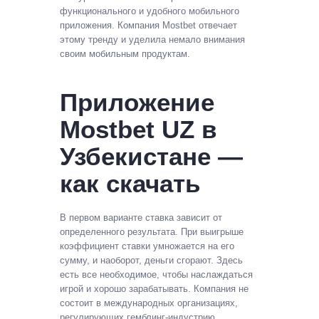
функционального и удобного мобильного
приложения. Компания Mostbet отвечает
этому тренду и уделила немало внимания
своим мобильным продуктам.
Приложение
Mostbet UZ в
Узбекистане —
как скачать
В первом варианте ставка зависит от
определенного результата. При выигрыше
коэффициент ставки умножается на его
сумму, и наоборот, деньги сгорают. Здесь
есть все необходимое, чтобы наслаждаться
игрой и хорошо зарабатывать. Компания не
состоит в международных организациях,
регулирующих гемблинг-индустрию.