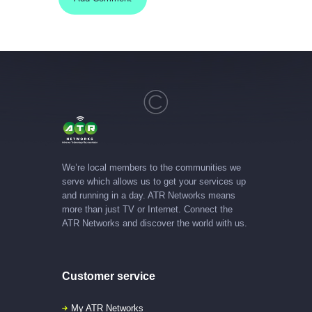
We’re local members to the communities we
serve which allows us to get your services up
and running in a day. ATR Networks means
more than just TV or Internet. Connect the
ATR Networks and discover the world with us.
Customer service
My ATR Networks