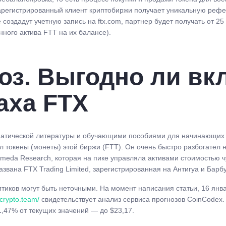
зарегистрированный клиент криптобиржи получает уникальную рефе
 создадут учетную запись на ftx.com, партнер будет получать от 
нного актива FTT на их балансе).
ноз. Выгодно ли в
аха FTX
матической литературы и обучающими пособиями для начинающих 
ил токены (монеты) этой биржи (FTT). Он очень быстро разбогател
meda Research, которая на пике управляла активами стоимостью ч
звана FTX Trading Limited, зарегистрированная на Антигуа и Барб
тиков могут быть неточными. На момент написания статьи, 16 янв
lcrypto.team/
свидетельствует анализ сервиса прогнозов CoinCodex. 
1,47% от текущих значений — до $23,17.