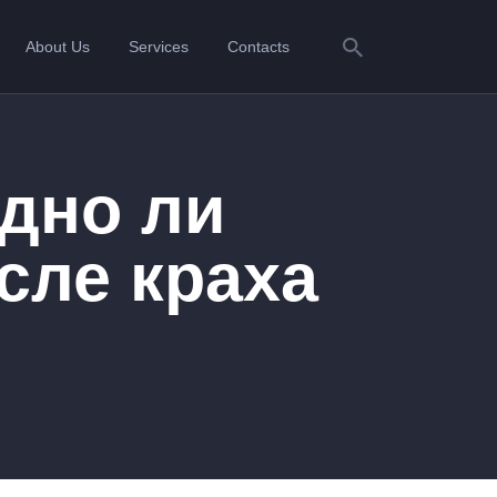
About Us
Services
Contacts
одно ли
сле краха