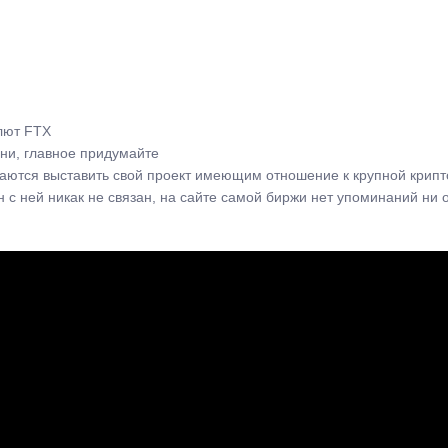
лют FTX
ени, главное придумайте
таются выставить свой проект имеющим отношение к крупной крипт
 с ней никак не связан, на сайте самой биржи нет упоминаний ни о