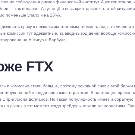
 зрения соблюдения рисков финансовый институт. А уж криптанов,
в — так подавно. А тут ещё и весь крипторынок от этой ситуации 
ьмо поменьше упало и на 25%).
одключить сразу к нескольким торговым терминалам, в то числе и
овые комиссии тут адекватные, за ввод-вывод денег вообще комисс
стрирована на Антигуа и Барбуда.
рже FTX
ась и комиссии стали больше, поэтому основной счет с этой биржи
 тестирую на ней «среднесрочные» стратегии. В настоящее время л
е 1 триллиона долларов. Но такая популярность имеет и обратную 
ся на рынок в тот момент, когда трейдеры искали альтернативы. О