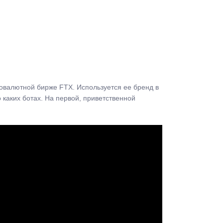
овалютной бирже FTX. Используется ее бренд в
 каких ботах. На первой, приветственной