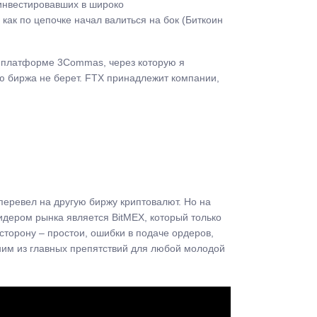
 инвестировавших в широко
как по цепочке начал валиться на бок (Биткоин
 к платформе 3Commas, через которую я
ию биржа не берет. FTX принадлежит компании,
 перевел на другую биржу криптовалют. Но на
идером рынка является BitMEX, который только
сторону – простои, ошибки в подаче ордеров,
дним из главных препятствий для любой молодой