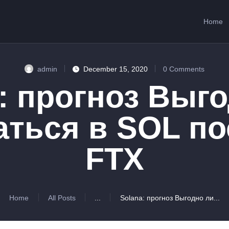
HOME
Home
ABOUT US
SERVICES
admin
December 15, 2020
0
Comments
CONTACTS
: прогноз Выг
ться в SOL по
FTX
Home
All Posts
...
Solana: прогноз Выгодно ли...