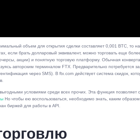
имальный объем для открытия сделки составляет 0,001 BTC, то н
тах, если брать долларовый эквивалент, можно торговать еще бо
ьючерсы, акции) и понятную торговую платформу. Обычная конверта
льзуясь авторским терминалом FTX. Предварительно потребуется зар
нтификация через SMS). В ftx.com действует система скидок, кот
в.
выгодными условиями среди всех прочих. Эта функция позволяет с
лы
Но чтобы ею воспользоваться, необходимо знать, каким образом
ан биржей для работы в API.
торговлю