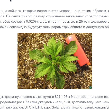
на сейчас», которые исполняются мгновенно, и, таким образом, о
ов. На сайте ftx.com размер отчислений также зависит от торговых 
 сбор составит 0,020%, а если торги превысили 25 млн долларов в
словиях левериджа будут указаны параметры общего и доступного о
ы, достигнув нового максимума в $214,96 к 9 сентября на фоне вс
родолжил рост. Как мы уже упоминали, SOL достигла текущего цено
и, такими, как BTC и ETH, курс Solana откатился от своих максим