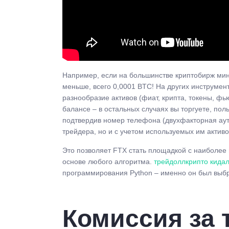
Например, если на большинстве криптобирж мин
меньше, всего 0,0001 BTC! На других инструмен
разнообразие активов (фиат, крипта, токены, ф
балансе – в остальных случаях вы торгуете, по
подтвердив номер телефона (двухфакторная ауте
трейдера, но и с учетом используемых им активо
Это позволяет FTX стать площадкой с наиболее 
основе любого алгоритма.
трейдоллкрипто кида
программирования Python – именно он был выбр
Комиссия за 